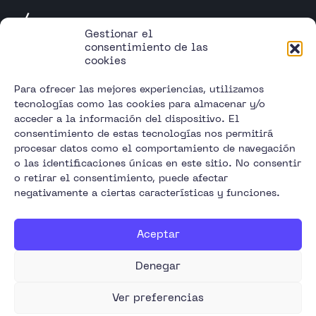
Apple IRP
Gestionar el
consentimiento de las
cookies
Uvibyte, Galería Centro Comercial Alcampo, Av.
de Salobreña, s/n, 18600 Motril, Granada
Para ofrecer las mejores experiencias, utilizamos
info@uvibyte.com
tecnologías como las cookies para almacenar y/o
De lunes a sábado 10:00 // 22:00h
acceder a la información del dispositivo. El
Política de privacidad
consentimiento de estas tecnologías nos permitirá
Política de cookies
procesar datos como el comportamiento de navegación
Aviso legal
o las identificaciones únicas en este sitio. No consentir
Blog
o retirar el consentimiento, puede afectar
Contacto
negativamente a ciertas características y funciones.
Descargar Supremo
Aceptar
Denegar
© Uvibyte - All Rights Reserved. 2026
Ver preferencias