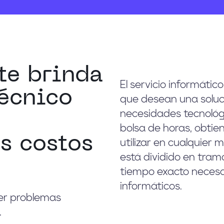
te brinda
El servicio informáti
técnico
que desean una soluci
necesidades tecnológic
bolsa de horas, obti
s costos
utilizar en cualquier
está dividido en tramo
tiempo exacto necesa
informáticos.
ver problemas
.