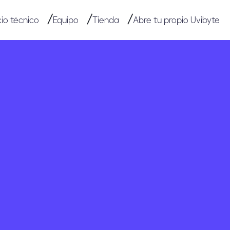
cio técnico
Equipo
Tienda
Abre tu propio Uvibyte