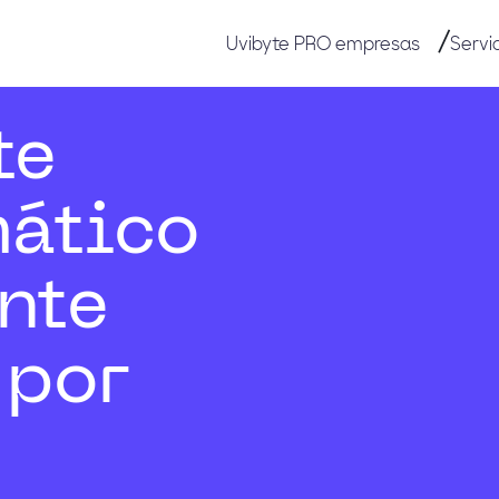
Uvibyte PRO empresas
Servi
te
mático
nte
 por