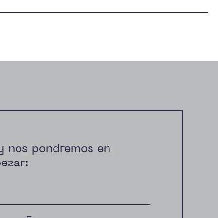
 y nos pondremos en
ezar: