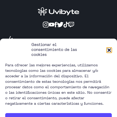
Apple IRP
Gestionar el
consentimiento de las
cookies
Uvibyte, Galería Centro Comercial Alcampo, Av.
de Salobreña, s/n, 18600 Motril, Granada
Para ofrecer las mejores experiencias, utilizamos
info@uvibyte.com
tecnologías como las cookies para almacenar y/o
De lunes a sábado 10:00 // 22:00h
acceder a la información del dispositivo. El
Política de privacidad
consentimiento de estas tecnologías nos permitirá
Política de cookies
procesar datos como el comportamiento de navegación
Aviso legal
o las identificaciones únicas en este sitio. No consentir
Blog
o retirar el consentimiento, puede afectar
Contacto
negativamente a ciertas características y funciones.
Descargar Supremo